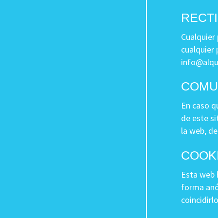
RECTI
Cualquier
cualquier 
info@alqu
COMU
En caso qu
de este si
la web, de
COOKI
Esta web 
forma anó
coincidirl