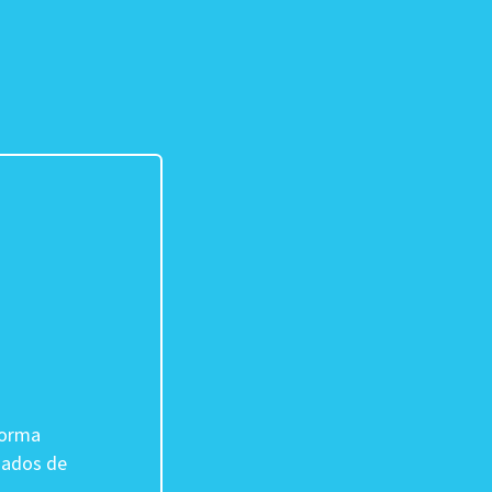
forma
izados de