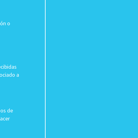
ión o
ecibidas
sociado a
dos de
hacer