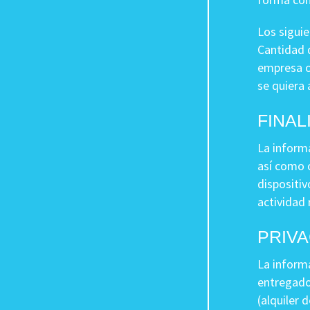
Los siguie
Cantidad d
empresa o 
se quiera 
FINAL
La informa
así como 
dispositiv
actividad 
PRIVA
La informa
entregados
(alquiler 