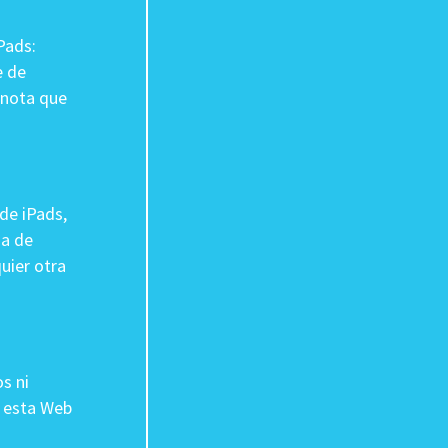
iPads:
e de
 nota que
 de iPads,
da de
uier otra
s ni
e esta Web